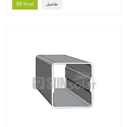

تفاصيل
Email