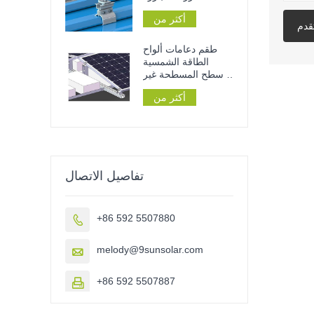
لتركيب الألواح
أكثر من
الشمسية على الأسطح
قدم
المعدنية
طقم دعامات ألواح
الطاقة الشمسية
للأسطح المسطحة غير
المخترقة
أكثر من
تفاصيل الاتصال
+86 592 5507880

melody@9sunsolar.com

+86 592 5507887
