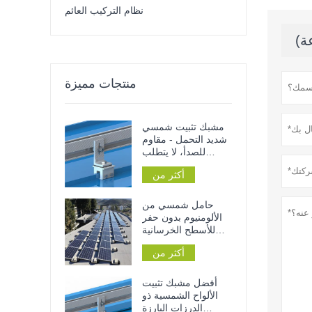
نظام التركيب العائم
منتجات مميزة
مشبك تثبيت شمسي
شديد التحمل - مقاوم
للصدأ، لا يتطلب
اختراق الأسطح
أكثر من
المعدنية أو القضبان،
ولا يحتاج إلى أدوات
للتركيب
حامل شمسي من
الألومنيوم بدون حفر
للأسطح الخرسانية
المسطحة للمنازل أو
أكثر من
المنشآت التجارية
أفضل مشبك تثبيت
الألواح الشمسية ذو
الدرزات البارزة