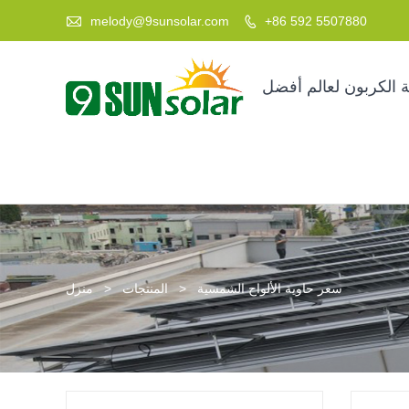

melody@9sunsolar.com
+86 592 5507880

 الكربون لعالم أفضل
سعر حاوية الألواح الشمسية
>
المنتجات
>
منزل