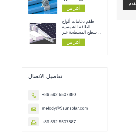
قدم
لتركيب الألواح
أكثر من
الشمسية على الأسطح
المعدنية
طقم دعامات ألواح
الطاقة الشمسية
للأسطح المسطحة غير
المخترقة
أكثر من
تفاصيل الاتصال
+86 592 5507880

melody@9sunsolar.com

+86 592 5507887
