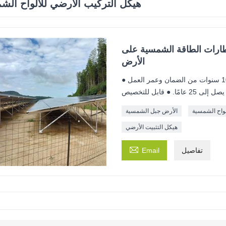
هيكل التركيب الأرضي للألواح الش
ارات الطاقة الشمسية على
الأرض
● المسمار الأرضي/الخرسانة (قاعدة ثابتة) ● إنتاج سريع ● 10 سنوات من الضمان وعمر العمل
يصل إلى 25 عامًا. ● قابل للتخصيص
واح الشمسية
الأرض جبل الشمسية
هيكل التثبيت الأرضي

تفاصيل
Email