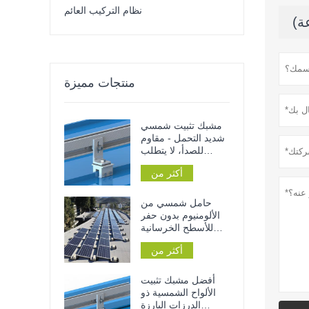
نظام التركيب العائم
منتجات مميزة
مشبك تثبيت شمسي
شديد التحمل - مقاوم
للصدأ، لا يتطلب
اختراق الأسطح
أكثر من
المعدنية أو القضبان،
ولا يحتاج إلى أدوات
للتركيب
حامل شمسي من
الألومنيوم بدون حفر
للأسطح الخرسانية
المسطحة للمنازل أو
أكثر من
المنشآت التجارية
أفضل مشبك تثبيت
الألواح الشمسية ذو
الدرزات البارزة