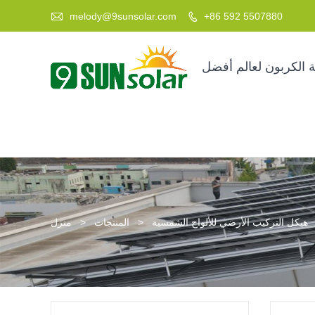

melody@9sunsolar.com
+86 592 5507880

 الكربون لعالم أفضل
هيكل التركيب الأرضي للألواح الشمسية
>
المنتجات
>
منزل