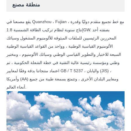
منطقة مصنع
يقع مصنعنا في Quanzhou ، Fujian ، مع خط تجميع متقدم دوليًا وقدرة
إنتاج سنوية لنظام تركيب الطاقة الشمسية 1.8GW. بصفته أحد
المحررين الرئيسيين للملفات المبثوقة للألومنيوم المشغول وسبائك
الألومنيوم القياسية الوطنية ، وواحد من القواعد القياسية الوطنية
السبعة للاختبار والتطوير القياسي الوطني وسبائك الألومنيوم ، ومختبر
وطني ومؤسسة رئيسية عالية التقنية في خطة الشعلة الحكومية ، تم
اعتماد منتجاتنا بدقة وفقًا لمعايير GB / T 5237 ، واليابان (JIS) ،
وأمريكا (AA) ومعايير البلدان الأخرى ، وتتمتع بسمعة طيبة من جميع
أنحاء العالم.