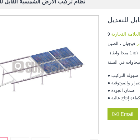
نظام تركيب الأرض الشمسية القابل لل
بل للتعديل
لعلامة التجارية
در
فوجيان ، الصين
● سهولة التركيب
ستقرار والموثوقية
● ضمان الجودة
 كفاءة إنتاج عالية

Email