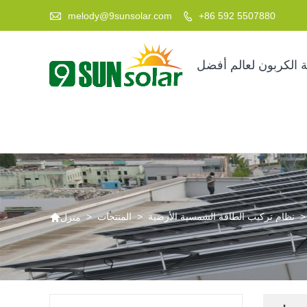

melody@9sunsolar.com
+86 592 5507880

 الكربون لعالم أفضل

>
نظام تركيب الطاقة الشمسية الأرضية
>
المنتجات
>
منزل