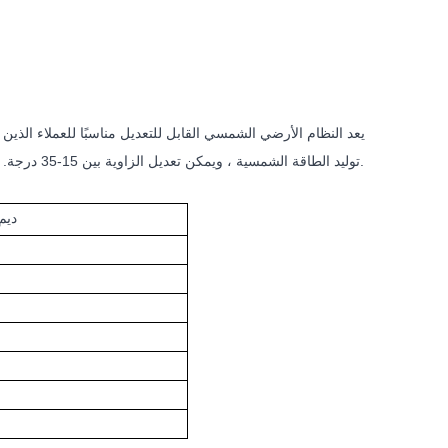
يعد النظام الأرضي الشمسي القابل للتعديل مناسبًا للعملاء الذين 
توليد الطاقة الشمسية ، ويمكن تعديل الزاوية بين 15-35 درجة. في حالة وجود متطلبات أخرى للعملاء بخصوص الزاوية ، فلدينا تصميمات أخرى متاحة أيضًا.
JIS C 8955: 2017 & مثل / NZS1170