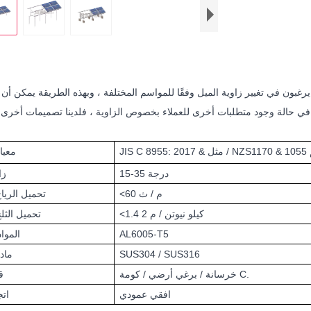
يرغبون في تغيير زاوية الميل وفقًا للمواسم المختلفة ، وبهذه الطريقة يمكن أن 
 & ديم 1055
معيا
15-35 درجة
زا
<60 م / ث
تحميل الريا
<1.4 كيلو نيوتن / م 2
تحميل الثل
AL6005-T5
المواد
SUS304 / SUS316
ماد
خرسانة / برغي أرضي / كومة C.
ق
افقي عمودي
اتج