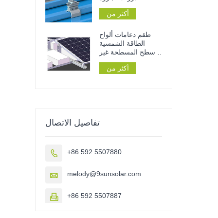
لتركيب الألواح
أكثر من
الشمسية على الأسطح
المعدنية
طقم دعامات ألواح
الطاقة الشمسية
للأسطح المسطحة غير
المخترقة
أكثر من
تفاصيل الاتصال
+86 592 5507880

melody@9sunsolar.com

+86 592 5507887
