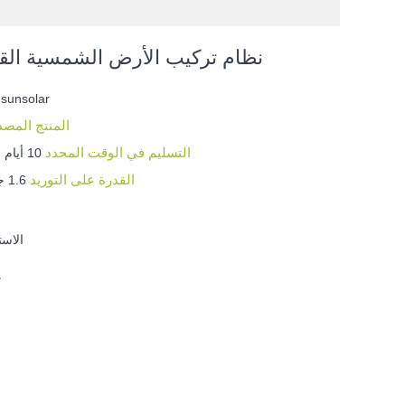
نظام تركيب الأرض الشمسية القا
ا
9sunsolar
المنتج المص
التسليم في الوقت المحدد
10 أيام （≤ 1 ميجا واط）
القدرة على التوريد
1.6 جيجاوات في السنة
● الا
●