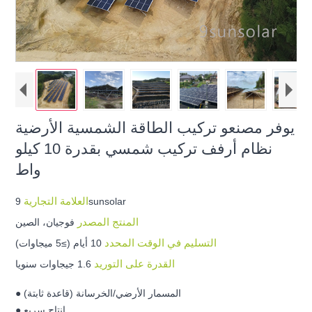
يوفر مصنعو تركيب الطاقة الشمسية الأرضية
نظام أرفف تركيب شمسي بقدرة 10 كيلو
واط
العلامة التجارية
9sunsolar
المنتج المصدر
فوجيان، الصين
التسليم في الوقت المحدد
10 أيام (≥5 ميجاوات)
القدرة على التوريد
1.6 جيجاوات سنويا
● المسمار الأرضي/الخرسانة (قاعدة ثابتة)
● إنتاج سريع