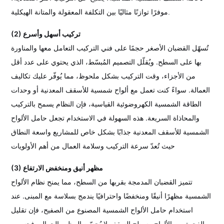
موفرًا توازنًا مثاليًا بين التكلفة المعقولة والمتانة الهيكلية.
(2) تركيب أسهل وأسرع
تُسهّل القضبان الأصغر حجمًا على فني التركيب التعامل معها والمناورة
بها على السطح. ويُقلّل التصميم المُبسّط، الذي يحتوي على عدد أقل
من الأجزاء، وقت التركيب بشكل ملحوظ، مما يُوفّر عليك تكاليف
العمالة. سواءً كنت تعمل مع ألواح شمسية للأسقف المعدنية أو وحدات
الطاقة الشمسية الكهروضوئية القياسية، فإن النظام يسمح بالتركيب
والمحاذاة السريعة. هذه السهولة في الاستخدام تجعل حامل الألواح
الشمسية للأسقف المعدنية جذابًا بشكل خاص للمشاريع واسعة النطاق
حيث تُعدّ سرعة التركيب وسلامة العمال من أهم الأولويات.
(3) مظهر أنيق ومنخفض الارتفاع
تتميز القضبان المدمجة بقربها من السطح، مما يمنح نظام الألواح
الشمسية مظهرًا أنيقًا ومنخفضًا واحترافيًا يندمج بسلاسة مع المبنى. عند
استخدام حامل الألواح الشمسية المصنوع من الصفيح، فإن تقليل
الفجوة بين الألواح وسطح السقف لا يُحسّن المظهر الجمالي فحسب،