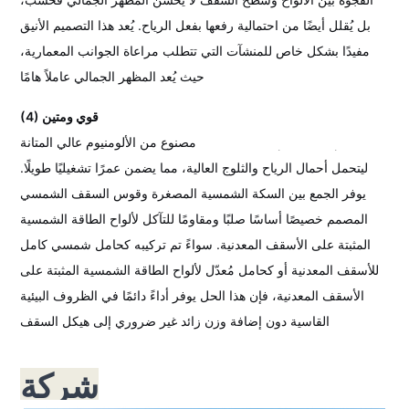
بل يُقلل أيضًا من احتمالية رفعها بفعل الرياح. يُعد هذا التصميم الأنيق
مفيدًا بشكل خاص للمنشآت التي تتطلب مراعاة الجوانب المعمارية،
حيث يُعد المظهر الجمالي عاملاً هامًا.
(4) قوي ومتين
مصنوع من الألومنيوم عالي المتانة AL6005-T5، صُمم هذا النظام
ليتحمل أحمال الرياح والثلوج العالية، مما يضمن عمرًا تشغيليًا طويلًا.
يوفر الجمع بين السكة الشمسية المصغرة وقوس السقف الشمسي
المصمم خصيصًا أساسًا صلبًا ومقاومًا للتآكل لألواح الطاقة الشمسية
المثبتة على الأسقف المعدنية. سواءً تم تركيبه كحامل شمسي كامل
للأسقف المعدنية أو كحامل مُعدّل لألواح الطاقة الشمسية المثبتة على
الأسقف المعدنية، فإن هذا الحل يوفر أداءً دائمًا في الظروف البيئية
القاسية دون إضافة وزن زائد غير ضروري إلى هيكل السقف.
شركة