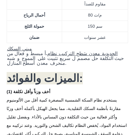
مقاوم للصدأ
80 م/ث
أحمال الرياح
150 سم
حمولة الثلج
عشر سنوات
ضمان
ميني
السكك
الحديدية
معدن
سَطح
التركيب
نظام
،أ
مبسط
و
فعال من
حيث التكلفة
حل
مصمم
ل
سريع
تثبيت
على
المموج
و
شبه
أسطح المنازل.
منحرف
معدن
الميزات والفوائد:
(1) أخف وزناً وأقل تكلفة
يستخدم نظام السكة الشمسية المصغرة كمية أقل من الألومنيوم
مقارنةً بأنظمة السكك التقليدية، مما يجعل الهيكل بأكمله أخف وزنًا
وأكثر فعالية من حيث التكلفة دون المساس بالأداء. وبفضل تقليل
استخدام المواد، يُخفض النظام تكاليف الشحن والتوريد. وعند تركيبه مع
دعامة السقف الشمسية المناسبة، يصبح حل التركيب أكثر اقتصادية،