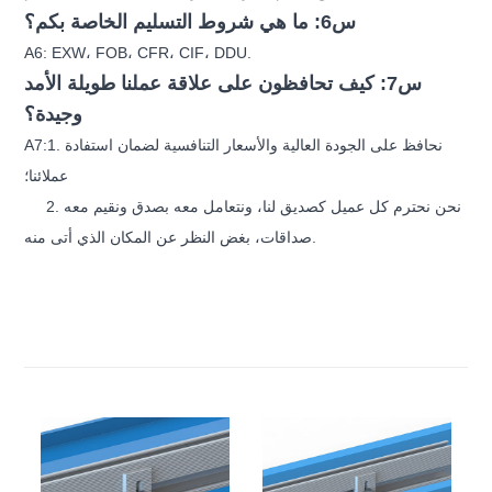
س6: ما هي شروط التسليم الخاصة بكم؟
A6: EXW، FOB، CFR، CIF، DDU.
س7: كيف تحافظون على علاقة عملنا طويلة الأمد
وجيدة؟
A7:1. نحافظ على الجودة العالية والأسعار التنافسية لضمان استفادة
عملائنا؛
2. نحن نحترم كل عميل كصديق لنا، ونتعامل معه بصدق ونقيم معه
صداقات، بغض النظر عن المكان الذي أتى منه.