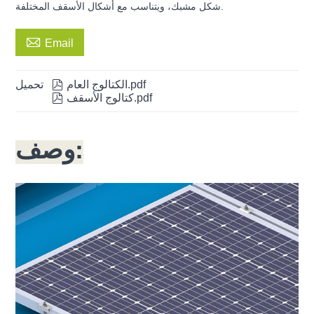
شكل مشبك، ويتناسب مع أشكال الأسقف المختلفة.

Email
الكتالوج العام.pdf

تحميل
كتالوج الأسقف.pdf

وصف: