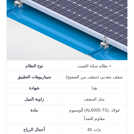
نظام سكة التثبيت +
نوع النظام
سقف معدني (سقف من الصفيح)
سيناريوهات التطبيق
هذا
شهادة
مثل السقف
زاوية الميل
ألومنيوم (AL6005-T5)، فولاذ
مادة
مقاوم للصدأ
46 م/ث
أحمال الرياح