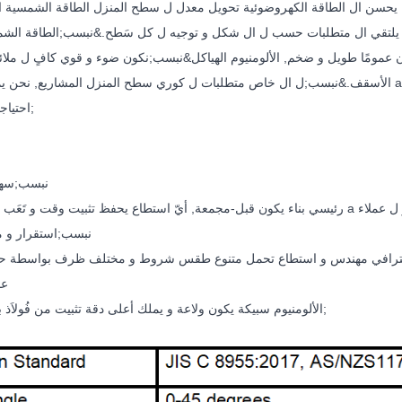
ي يلتقي ال متطلبات حسب ل ال شكل و توجيه ل كل سَطح.&نبسب;الطاقة ال
عمومًا طويل و ضخم, الألومنيوم الهياكل&نبسب;نكون ضوء و قوي كافٍ ل ملائ
الأسقف.&نبسب;ل ال خاص متطلبات ل كوري سطح المنزل المشاريع, نحن يملك متطور a مسلسل ل جديد منتجات, أيّ يستطيع تماما 
احتياجات.&نبسب;
●&نبسب;سه
يّ استطاع يحفظ تثبيت وقت و تَعَب يكلف تمامًا a كثير ل عملاء
●&نبسب;استقرار و 
 احترافي مهندس و استطاع تحمل متنوع طقس شروط و مختلف ظرف بواسطة 
● 
الألومنيوم سبيكة يكون ولاعة و يملك أعلى دقة تثبيت من فُولاَذ بناء.&نبسب;