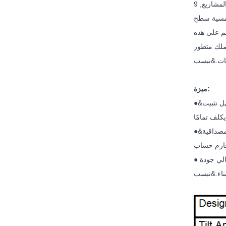
في طلب ل يحسن ال الطاقة الكهروضوئية تحويل معدل ل سطح المنزل الطاقة الشمسية المشاريع, 9SUN الطاقة الشمسية&نبسب;يمد عملاء مع
شمسية سطح
م على هذه
يحل عملاء' متنوع
ميزة:
ل تثبيت
مصداقية
حازم حساب
عالي جودة