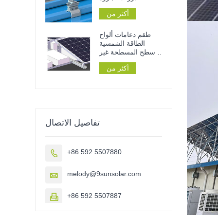
لتركيب الألواح
أكثر من
الشمسية على الأسطح
المعدنية
طقم دعامات ألواح
الطاقة الشمسية
للأسطح المسطحة غير
المخترقة
أكثر من
تفاصيل الاتصال
+86 592 5507880

melody@9sunsolar.com

+86 592 5507887
