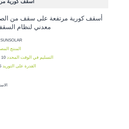
أسقف كورية مر
أسقف كورية مرتفعة على سقف من ال
معدني لنظام السق
ا
9SUNSOLAR
المنتج المص
التسليم في الوقت المحدد
10 أيام (≤1 ميجاوات)
القدرة على التوريد
1.6 ج
● الا