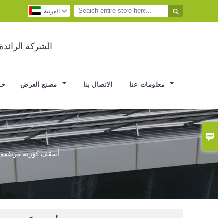


العربية
الشركة الرائد
معلومات عنا
الاتصال بنا
مصنع العرض
حا

أسقف كورية مرتفعة