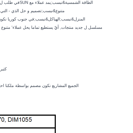
متنوع&نبسب;تصميم و حل الذي - الت
المنزل&نبسب;الهياكل&نبسب;في جنوب كوريا نكون 
رئيسي بناء يكون قبل-مجمعة, أ
الجميع المشاريع نكون مصمم بواسطة ملكنا