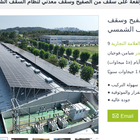
تفعة على سقف من الصفيح وسقف معدني لنظام السقف ال
صفيح وسقف
ف الشمسي
لعلامة التجارية
در
شيامن،فوجيان
يجاوات سنويًا
● سهولة التركيب
ستقرار والموثوقية
● جودة عالية

Email