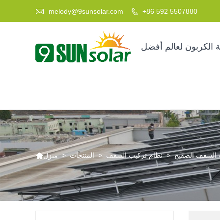

melody@9sunsolar.com
+86 592 5507880

 الكربون لعالم أفضل

 السقف الصفيح
>
نظام تركيب السقف
>
المنتجات
>
منزل